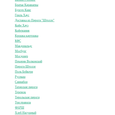
Братья Караваевы
Бургер Кинг
Гриль Хаус
Доставка из Пироги "Штолле"
Кофе Хауз
Кофемания
Крошка картошка
КФС
Макдональдс
Мосбург
Мосдонер
Пекарня Волконский
Пироги Штолле
Поль Бейкери
Руспыш
Синнабон
Татарские пироги
Теремок
Тирольские пироги
Три правила
ФАРШ
Хлеб Насущный