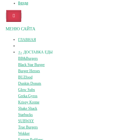
Везде
МЕНЮ САЙТА
ГЛАВНАЯ
+
-
ДОСТАВКА ЕДЫ
BB&Burgers
Black Star Burger
Burger Heroes
BUZfood
Dunkin Donuts
Glow Subs
Greka Gyros
Krispy Kreme
Shake Shack
Starbucks
SUBWAY
True Burgers
Wokker
Баскин Роббинс