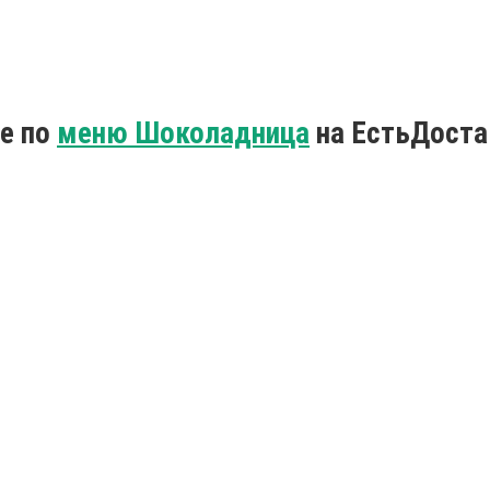
те по
меню Шоколадница
на ЕстьДоста