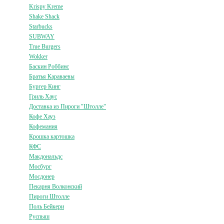
Krispy Kreme
Shake Shack
Starbucks
SUBWAY
True Burgers
Wokker
Баскин Роббинс
Братья Караваевы
Бургер Кинг
Гриль Хаус
Доставка из Пироги "Штолле"
Кофе Хауз
Кофемания
Крошка картошка
КФС
Макдональдс
Мосбург
Мосдонер
Пекарня Волконский
Пироги Штолле
Поль Бейкери
Руспыш