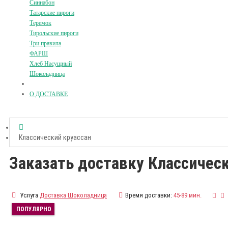
Синнабон
Татарские пироги
Теремок
Тирольские пироги
Три правила
ФАРШ
Хлеб Насущный
Шоколадница
О ДОСТАВКЕ
Классический круассан
Заказать доставку Классичес
Услуга
Доставка Шоколадница
Время доставки:
45-89 мин.
ПОПУЛЯРНО