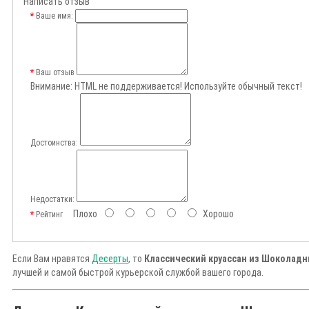
Написать отзыв
Ваше имя:
Ваш отзыв
Внимание:
HTML не поддерживается! Используйте обычный текст!
Достоинства:
Недостатки:
Плохо
Хорошо
Рейтинг
Если Вам нравятся
Десерты
, то
Классический круассан из Шоколадн
лучшей и самой быстрой курьерской службой вашего города.