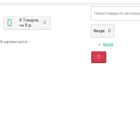
0
Tоваров,
на
0 р.
Везде
В корзине пусто!
Везде