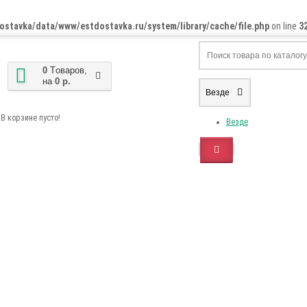
ostavka/data/www/estdostavka.ru/system/library/cache/file.php
on line
3
0
Tоваров,
на
0 р.
Везде
В корзине пусто!
Везде