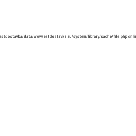
estdostavka/data/www/estdostavka.ru/system/library/cache/file.php
on l