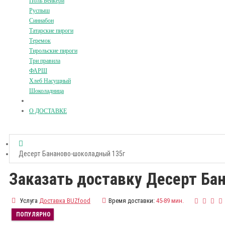
Поль Бейкери
Руспыш
Синнабон
Татарские пироги
Теремок
Тирольские пироги
Три правила
ФАРШ
Хлеб Насущный
Шоколадница
О ДОСТАВКЕ
Десерт Бананово-шоколадный 135г
Заказать доставку Десерт Ба
Услуга
Доставка BUZfood
Время доставки:
45-89 мин.
ПОПУЛЯРНО