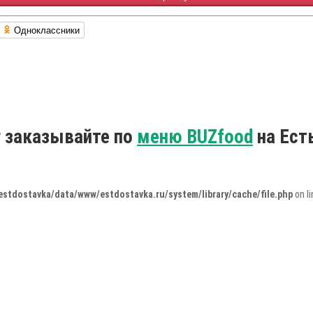
Одноклассники
 заказывайте по
меню BUZfood
на Ест
estdostavka/data/www/estdostavka.ru/system/library/cache/file.php
on l