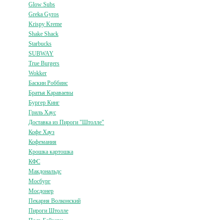
Glow Subs
Greka Gyros
Krispy Kreme
Shake Shack
Starbucks
SUBWAY
True Burgers
Wokker
Баскин Роббинс
Братья Караваевы
Бургер Кинг
Гриль Хаус
Доставка из Пироги "Штолле"
Кофе Хауз
Кофемания
Крошка картошка
КФС
Макдональдс
Мосбург
Мосдонер
Пекарня Волконский
Пироги Штолле