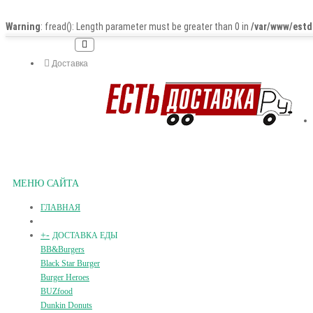
Warning
: fread(): Length parameter must be greater than 0 in
/var/www/estd
Доставка
МЕНЮ САЙТА
ГЛАВНАЯ
+
-
ДОСТАВКА ЕДЫ
BB&Burgers
Black Star Burger
Burger Heroes
BUZfood
Dunkin Donuts