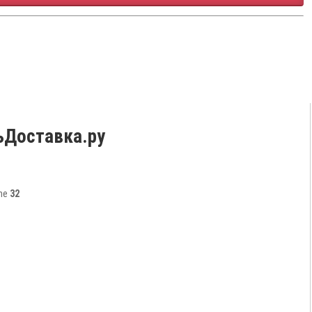
ьДоставка.ру
ine
32