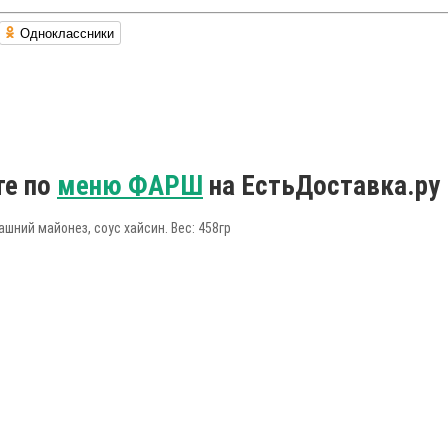
Одноклассники
те по
меню ФАРШ
на ЕстьДоставка.ру
ашний майонез, соус хайсин. Вес: 458гр