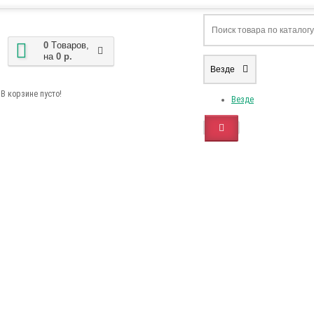
0
Tоваров,
на
0 р.
Везде
В корзине пусто!
Везде