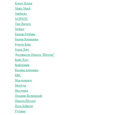
Krispy Kreme
Shake Shack
Starbucks
SUBWAY
True Burgers
Wokker
Баскин Роббинс
Братья Караваевы
Бургер Кинг
Гриль Хаус
Доставка из Пироги "Штолле"
Кофе Хауз
Кофемания
Крошка картошка
КФС
Макдональдс
Мосбург
Мосдонер
Пекарня Волконский
Пироги Штолле
Поль Бейкери
Руспыш