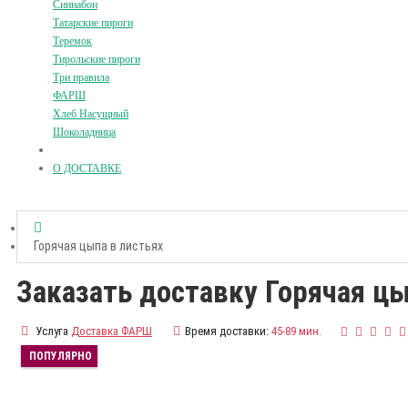
Синнабон
Татарские пироги
Теремок
Тирольские пироги
Три правила
ФАРШ
Хлеб Насущный
Шоколадница
О ДОСТАВКЕ
Горячая цыпа в листьях
Заказать доставку Горячая цы
Услуга
Доставка ФАРШ
Время доставки:
45-89 мин.
ПОПУЛЯРНО