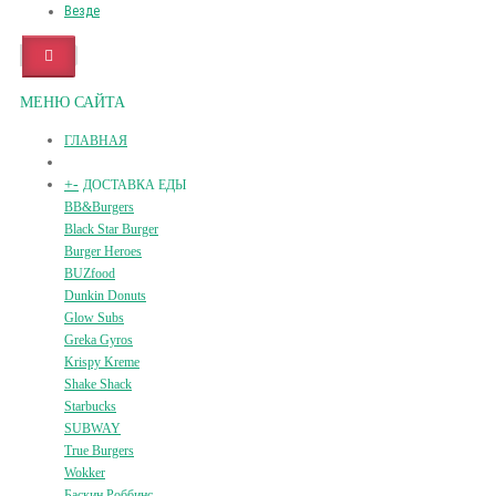
Везде
МЕНЮ САЙТА
ГЛАВНАЯ
+
-
ДОСТАВКА ЕДЫ
BB&Burgers
Black Star Burger
Burger Heroes
BUZfood
Dunkin Donuts
Glow Subs
Greka Gyros
Krispy Kreme
Shake Shack
Starbucks
SUBWAY
True Burgers
Wokker
Баскин Роббинс