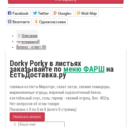
Facebook
Twitter
Google+
Мой Мир
Вконтакте
Одноклассники
Описание
Отзывы (0)
Вопрос - ответ (0)
Dorky Porky в листьях
заказывайте по
меню ФАРШ
на
ЕстьДоставка.ру
говяжья котлета Мираторг, салат латук, свежие помидоры,
маринованные огурцы, жареный сырокопченый бекон,
коктейльный соус, соль; гарнир - свежий огурец. Вес: 402гр.
Нет вопросов об этом товаре.
Показано с 0 по 0 из 0 (всего 0 страниц)
Написать вопрос