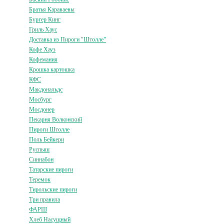
Братья Караваевы
Бургер Кинг
Гриль Хаус
Доставка из Пироги "Штолле"
Кофе Хауз
Кофемания
Крошка картошка
КФС
Макдональдс
Мосбург
Мосдонер
Пекарня Волконский
Пироги Штолле
Поль Бейкери
Руспыш
Синнабон
Татарские пироги
Теремок
Тирольские пироги
Три правила
ФАРШ
Хлеб Насущный