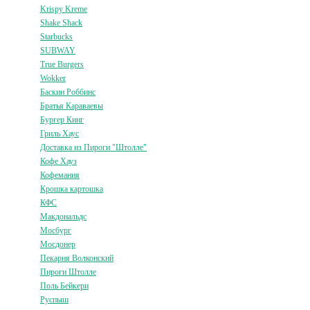
Krispy Kreme
Shake Shack
Starbucks
SUBWAY
True Burgers
Wokker
Баскин Роббинс
Братья Караваевы
Бургер Кинг
Гриль Хаус
Доставка из Пироги "Штолле"
Кофе Хауз
Кофемания
Крошка картошка
КФС
Макдональдс
Мосбург
Мосдонер
Пекарня Волконский
Пироги Штолле
Поль Бейкери
Руспыш