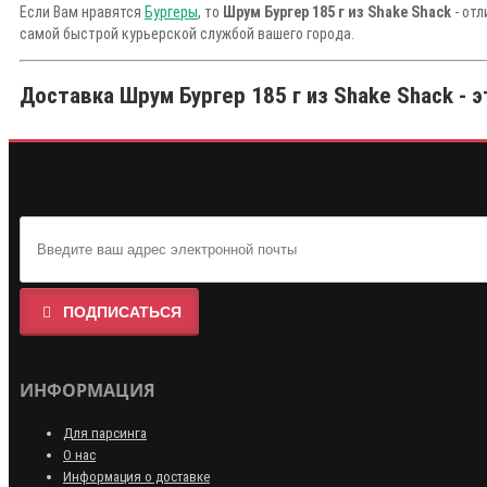
Если Вам нравятся
Бургеры
, то
Шрум Бургер 185 г из Shake Shack
- отл
самой быстрой курьерской службой вашего города.
Доставка Шрум Бургер 185 г из Shake Shack - э
ПОДПИСАТЬСЯ
ИНФОРМАЦИЯ
Для парсинга
О нас
Информация о доставке