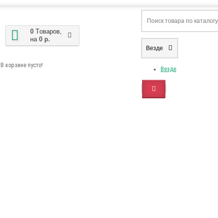
0
Tоваров,
на
0 р.
Везде
В корзине пусто!
Везде