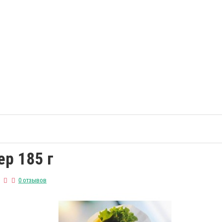
ер 185 г
0 отзывов