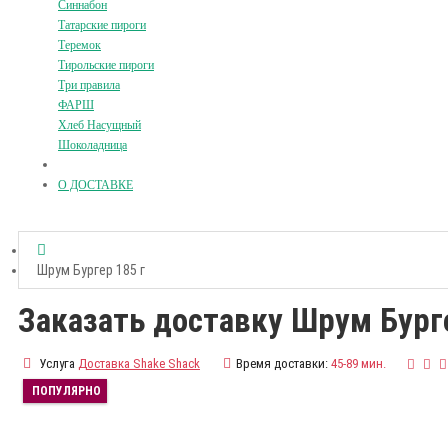
Синнабон
Татарские пироги
Теремок
Тирольские пироги
Три правила
ФАРШ
Хлеб Насущный
Шоколадница
О ДОСТАВКЕ
Шрум Бургер 185 г
Заказать доставку Шрум Бург
Услуга
Доставка Shake Shack
Время доставки:
45-89 мин.
ПОПУЛЯРНО