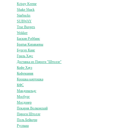
Krispy Kreme
Shake Shack
Starbucks
SUBWAY
True Burgers
Wokker
Баскин Роббинс
Братья Караваевы
Бургер Кинг
Гриль Хаус
Доставка из Пироги "Штолле"
Кофе Хауз
Кофемания
Крошка картошка
КФС
Макдональдс
Мосбург
Мосдонер
Пекарня Волконский
Пироги Штолле
Поль Бейкери
Руспыш