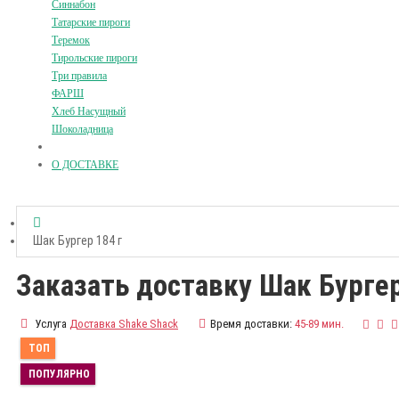
Синнабон
Татарские пироги
Теремок
Тирольские пироги
Три правила
ФАРШ
Хлеб Насущный
Шоколадница
О ДОСТАВКЕ
Шак Бургер 184 г
Заказать доставку Шак Бургер
Услуга
Доставка Shake Shack
Время доставки:
45-89 мин.
ТОП
ПОПУЛЯРНО