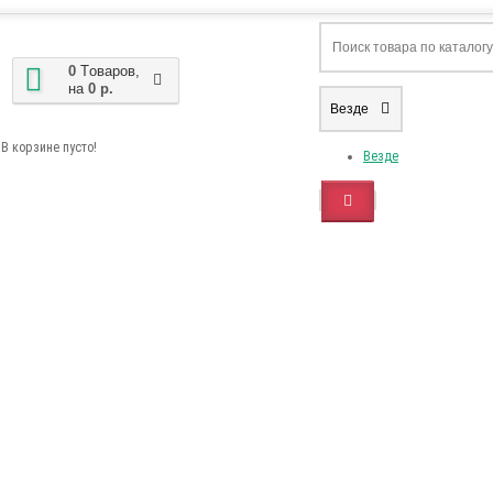
0
Tоваров,
на
0 р.
Везде
В корзине пусто!
Везде