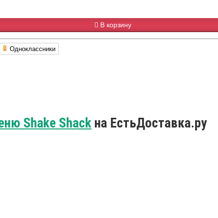
В корзину
Одноклассники
еню Shake Shack
на ЕстьДоставка.ру