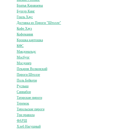
Братья Караваевы
Бургер Кинг
Гриль Хаус
Доставка из Пироги "Штолле"
Кофе Хауз
Кофемания
Крошка картошка
КФС
Макдональдс
Мосбург
Мосдонер
Пекарня Волконский
Пироги Штолле
Поль Бейкери
Руспыш
Синнабон
Татарские пироги
Теремок
Тирольские пироги
Три правила
ФАРШ
Хлеб Насущный