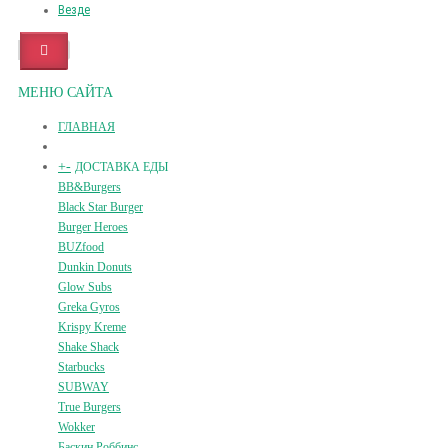
Везде
МЕНЮ САЙТА
ГЛАВНАЯ
+
-
ДОСТАВКА ЕДЫ
BB&Burgers
Black Star Burger
Burger Heroes
BUZfood
Dunkin Donuts
Glow Subs
Greka Gyros
Krispy Kreme
Shake Shack
Starbucks
SUBWAY
True Burgers
Wokker
Баскин Роббинс