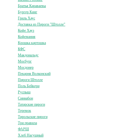
Братья Караваевы
Бургер Кинг
Гриль Хаус
Доставка из Пироги "Штолле"
Кофе Хауз
Кофемания
Крошка картошка
КФС
Макдональдс
Мосбург
Мосдонер
Пекарня Волконский
Пироги Штолле
Поль Бейкери
Руспыш
Синнабон
Татарские пироги
Теремок
Тирольские пироги
Три правила
ФАРШ
Хлеб Насущный