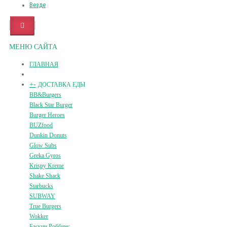
Везде
МЕНЮ САЙТА
ГЛАВНАЯ
+
-
ДОСТАВКА ЕДЫ
BB&Burgers
Black Star Burger
Burger Heroes
BUZfood
Dunkin Donuts
Glow Subs
Greka Gyros
Krispy Kreme
Shake Shack
Starbucks
SUBWAY
True Burgers
Wokker
Баскин Роббинс