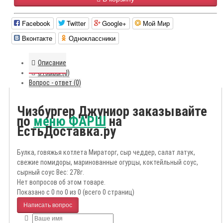
Facebook
Twitter
Google+
Мой Мир
Вконтакте
Одноклассники
Описание
Отзывы (0)
Вопрос - ответ (0)
Чизбургер Джуниор заказывайте
по
меню ФАРШ
на
ЕстьДоставка.ру
Булка, говяжья котлета Мираторг, сыр чеддер, салат латук,
свежие помидоры, маринованные огурцы, коктейльный соус,
сырный соус Вес: 278г.
Нет вопросов об этом товаре.
Показано с 0 по 0 из 0 (всего 0 страниц)
Написать вопрос