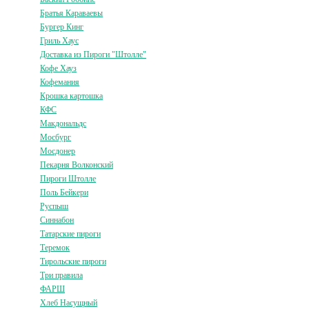
Братья Караваевы
Бургер Кинг
Гриль Хаус
Доставка из Пироги "Штолле"
Кофе Хауз
Кофемания
Крошка картошка
КФС
Макдональдс
Мосбург
Мосдонер
Пекарня Волконский
Пироги Штолле
Поль Бейкери
Руспыш
Синнабон
Татарские пироги
Теремок
Тирольские пироги
Три правила
ФАРШ
Хлеб Насущный