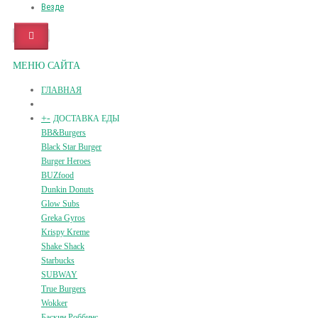
Везде
МЕНЮ САЙТА
ГЛАВНАЯ
+
-
ДОСТАВКА ЕДЫ
BB&Burgers
Black Star Burger
Burger Heroes
BUZfood
Dunkin Donuts
Glow Subs
Greka Gyros
Krispy Kreme
Shake Shack
Starbucks
SUBWAY
True Burgers
Wokker
Баскин Роббинс