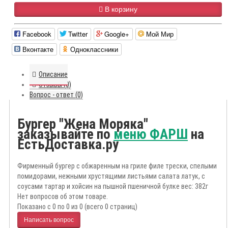
В корзину
Facebook
Twitter
Google+
Мой Мир
Вконтакте
Одноклассники
Описание
Отзывы (0)
Вопрос - ответ (0)
Бургер "Жена Моряка"
заказывайте по
меню ФАРШ
на
ЕстьДоставка.ру
Фирменный бургер с обжаренным на гриле филе трески, спелыми
помидорами, нежными хрустящими листьями салата латук, с
соусами тартар и хойсин на пышной пшеничной булке вес: 382г
Нет вопросов об этом товаре.
Показано с 0 по 0 из 0 (всего 0 страниц)
Написать вопрос