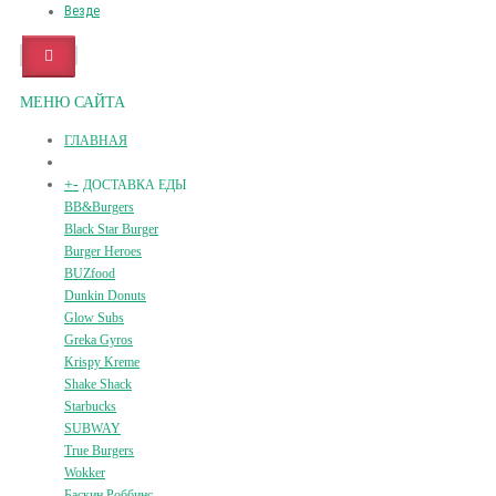
Везде
МЕНЮ САЙТА
ГЛАВНАЯ
+
-
ДОСТАВКА ЕДЫ
BB&Burgers
Black Star Burger
Burger Heroes
BUZfood
Dunkin Donuts
Glow Subs
Greka Gyros
Krispy Kreme
Shake Shack
Starbucks
SUBWAY
True Burgers
Wokker
Баскин Роббинс