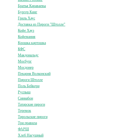
Братья Караваевы
Бургер Кинг
Гриль Хаус
Доставка из Пироги "Штолле"
Кофе Хауз
Кофемания
Крошка картошка
КФС
Макдональдс
Мосбург
Мосдонер
Пекарня Волконский
Пироги Штолле
Поль Бейкери
Руспыш
Синнабон
Татарские пироги
Теремок
Тирольские пироги
Три правила
ФАРШ
Хлеб Насущный