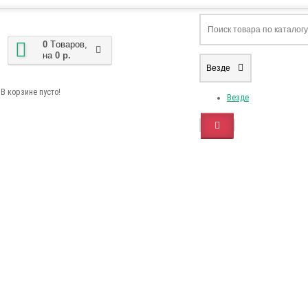
0
Tоваров,
на
0 р.
Везде
В корзине пусто!
Везде