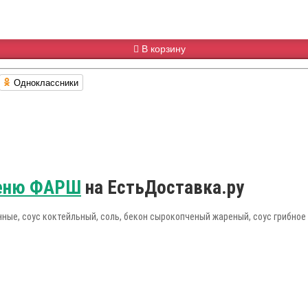
В корзину
Одноклассники
еню ФАРШ
на ЕстьДоставка.ру
ные, соус коктейльный, соль, бекон сырокопченый жареный, соус грибное ра