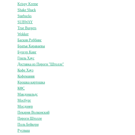
Krispy Kreme
Shake Shack
Starbucks
SUBWAY
True Burgers
Wokker
Баскин Роббинс
Братья Караваевы
Бургер Кинг
Гриль Хаус
Доставка из Пироги "Штолле"
Кофе Хауз
Кофемания
Крошка картошка
КФС
Макдональдс
Мосбург
Мосдонер
Пекарня Волконский
Пироги Штолле
Поль Бейкери
Руспыш