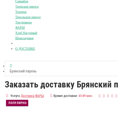
Синнабон
Татарские пироги
Теремок
Тирольские пироги
Три правила
ФАРШ
Хлеб Насущный
Шоколадница
О ДОСТАВКЕ
Брянский парень
Заказать доставку Брянский 
Услуга
Доставка ФАРШ
Время доставки:
45-89 мин.
ПОПУЛЯРНО