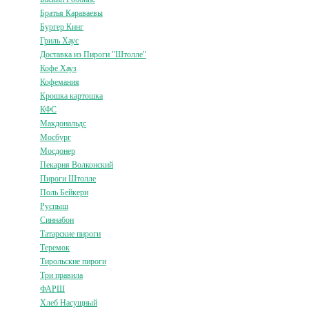
Братья Караваевы
Бургер Кинг
Гриль Хаус
Доставка из Пироги "Штолле"
Кофе Хауз
Кофемания
Крошка картошка
КФС
Макдональдс
Мосбург
Мосдонер
Пекарня Волконский
Пироги Штолле
Поль Бейкери
Руспыш
Синнабон
Татарские пироги
Теремок
Тирольские пироги
Три правила
ФАРШ
Хлеб Насущный