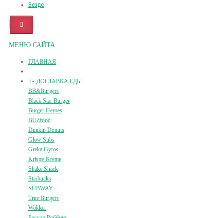
Везде
МЕНЮ САЙТА
ГЛАВНАЯ
+
-
ДОСТАВКА ЕДЫ
BB&Burgers
Black Star Burger
Burger Heroes
BUZfood
Dunkin Donuts
Glow Subs
Greka Gyros
Krispy Kreme
Shake Shack
Starbucks
SUBWAY
True Burgers
Wokker
Баскин Роббинс