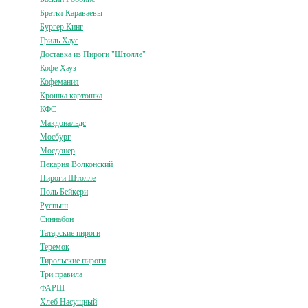
Братья Караваевы
Бургер Кинг
Гриль Хаус
Доставка из Пироги "Штолле"
Кофе Хауз
Кофемания
Крошка картошка
КФС
Макдональдс
Мосбург
Мосдонер
Пекарня Волконский
Пироги Штолле
Поль Бейкери
Руспыш
Синнабон
Татарские пироги
Теремок
Тирольские пироги
Три правила
ФАРШ
Хлеб Насущный