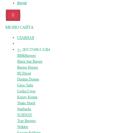
Везде
МЕНЮ САЙТА
ГЛАВНАЯ
+
-
ДОСТАВКА ЕДЫ
BB&Burgers
Black Star Burger
Burger Heroes
BUZfood
Dunkin Donuts
Glow Subs
Greka Gyros
Krispy Kreme
Shake Shack
Starbucks
SUBWAY
True Burgers
Wokker
Баскин Роббинс