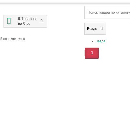
0
Tоваров,
на
0 р.
Везде
В корзине пусто!
Везде