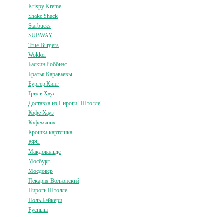
Krispy Kreme
Shake Shack
Starbucks
SUBWAY
True Burgers
Wokker
Баскин Роббинс
Братья Караваевы
Бургер Кинг
Гриль Хаус
Доставка из Пироги "Штолле"
Кофе Хауз
Кофемания
Крошка картошка
КФС
Макдональдс
Мосбург
Мосдонер
Пекарня Волконский
Пироги Штолле
Поль Бейкери
Руспыш