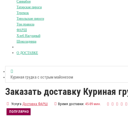
Синнабон
Татарские пироги
Теремок
Тирольские пироги
Три правила
ФАРШ
Хлеб Насущный
Шоколадница
О ДОСТАВКЕ
Куриная грудка с острым майонезом
Заказать доставку Куриная г
Услуга
Доставка ФАРШ
Время доставки:
45-89 мин.
ПОПУЛЯРНО