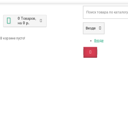
0
Tоваров,
на
0 р.
Везде
В корзине пусто!
Везде