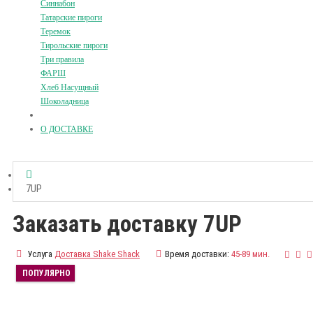
Синнабон
Татарские пироги
Теремок
Тирольские пироги
Три правила
ФАРШ
Хлеб Насущный
Шоколадница
О ДОСТАВКЕ
7UP
Заказать доставку 7UP
Услуга
Доставка Shake Shack
Время доставки:
45-89 мин.
ПОПУЛЯРНО