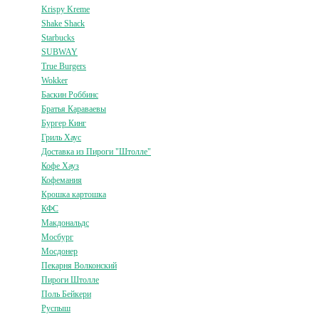
Krispy Kreme
Shake Shack
Starbucks
SUBWAY
True Burgers
Wokker
Баскин Роббинс
Братья Караваевы
Бургер Кинг
Гриль Хаус
Доставка из Пироги "Штолле"
Кофе Хауз
Кофемания
Крошка картошка
КФС
Макдональдс
Мосбург
Мосдонер
Пекарня Волконский
Пироги Штолле
Поль Бейкери
Руспыш