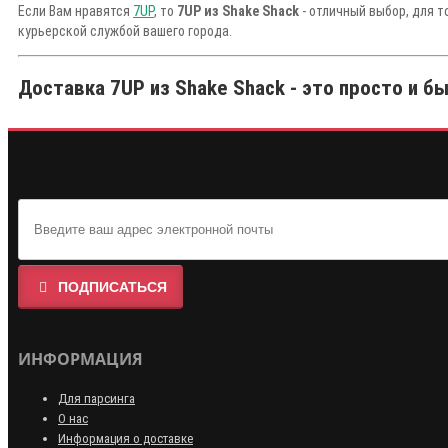
Если Вам нравятся
7UP
, то
7UP из Shake Shack
- отличный выбор, для т
курьерской службой вашего города.
Доставка 7UP из Shake Shack - это просто и б
ПОДПИСАТЬСЯ
ИНФОРМАЦИЯ
Для парсинга
О нас
Информация о доставке