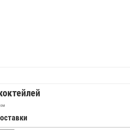
коктейлей
дом
доставки