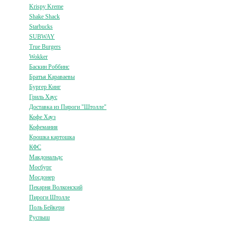
Krispy Kreme
Shake Shack
Starbucks
SUBWAY
True Burgers
Wokker
Баскин Роббинс
Братья Караваевы
Бургер Кинг
Гриль Хаус
Доставка из Пироги "Штолле"
Кофе Хауз
Кофемания
Крошка картошка
КФС
Макдональдс
Мосбург
Мосдонер
Пекарня Волконский
Пироги Штолле
Поль Бейкери
Руспыш