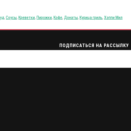
уд
,
Соусы
,
Креветки
,
Пирожки
,
Кофе
,
Донаты
,
Курица гриль
,
Хэппи Мил
ПОДПИСАТЬСЯ НА РАССЫЛКУ