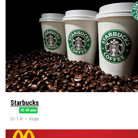
Starbucks
45-89 мин
От 1 ₽
Кофе