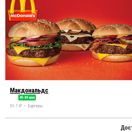
Макдональдс
45-89 мин
От 1 ₽
Бургеры
Дост