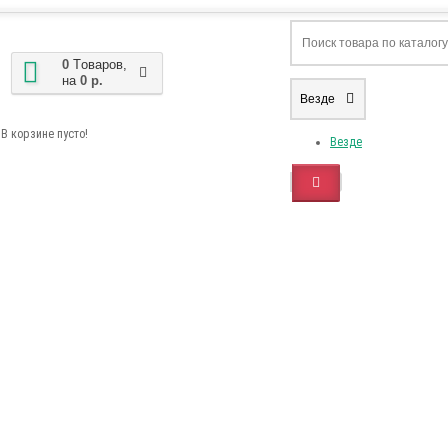
0
Tоваров,
на
0 р.
Везде
В корзине пусто!
Везде