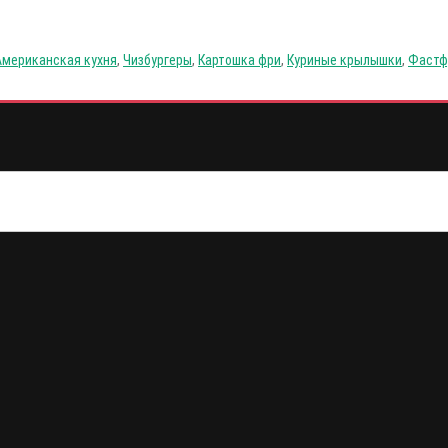
Американская кухня
,
Чизбургеры
,
Картошка фри
,
Куриные крылышки
,
Фастф