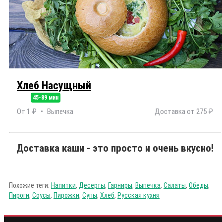
Хлеб Насущный
45-89 мин
От 1 ₽
Выпечка
Доставка от 275 ₽
Доставка каши - это просто и очень вкусно!
Похожие теги:
Напитки
,
Десерты
,
Гарниры
,
Выпечка
,
Салаты
,
Обеды
,
Пироги
,
Соусы
,
Пирожки
,
Супы
,
Хлеб
,
Русская кухня