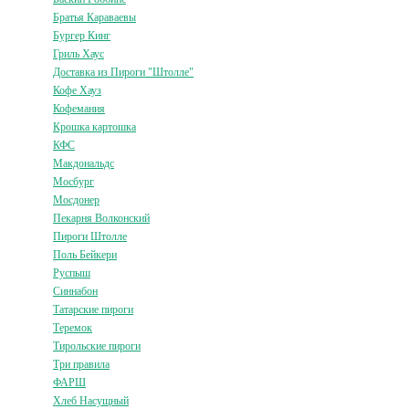
Братья Караваевы
Бургер Кинг
Гриль Хаус
Доставка из Пироги "Штолле"
Кофе Хауз
Кофемания
Крошка картошка
КФС
Макдональдс
Мосбург
Мосдонер
Пекарня Волконский
Пироги Штолле
Поль Бейкери
Руспыш
Синнабон
Татарские пироги
Теремок
Тирольские пироги
Три правила
ФАРШ
Хлеб Насущный