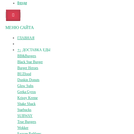
Везде
МЕНЮ САЙТА
ГЛАВНАЯ
+
-
ДОСТАВКА ЕДЫ
BB&Burgers
Black Star Burger
Burger Heroes
BUZfood
Dunkin Donuts
Glow Subs
Greka Gyros
Krispy Kreme
Shake Shack
Starbucks
SUBWAY
True Burgers
Wokker
Баскин Роббинс