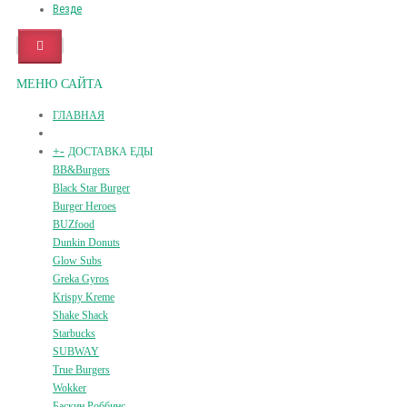
Везде
МЕНЮ САЙТА
ГЛАВНАЯ
+
-
ДОСТАВКА ЕДЫ
BB&Burgers
Black Star Burger
Burger Heroes
BUZfood
Dunkin Donuts
Glow Subs
Greka Gyros
Krispy Kreme
Shake Shack
Starbucks
SUBWAY
True Burgers
Wokker
Баскин Роббинс