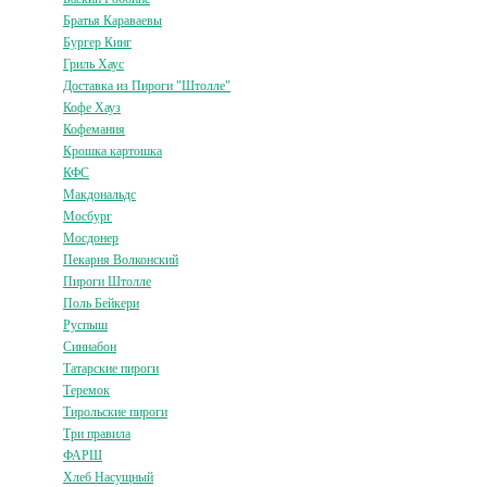
Братья Караваевы
Бургер Кинг
Гриль Хаус
Доставка из Пироги "Штолле"
Кофе Хауз
Кофемания
Крошка картошка
КФС
Макдональдс
Мосбург
Мосдонер
Пекарня Волконский
Пироги Штолле
Поль Бейкери
Руспыш
Синнабон
Татарские пироги
Теремок
Тирольские пироги
Три правила
ФАРШ
Хлеб Насущный