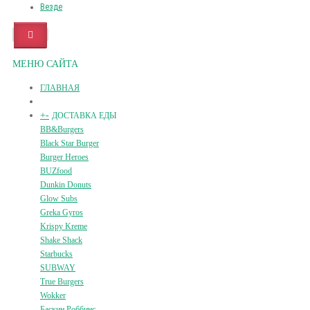
Везде
МЕНЮ САЙТА
ГЛАВНАЯ
+
-
ДОСТАВКА ЕДЫ
BB&Burgers
Black Star Burger
Burger Heroes
BUZfood
Dunkin Donuts
Glow Subs
Greka Gyros
Krispy Kreme
Shake Shack
Starbucks
SUBWAY
True Burgers
Wokker
Баскин Роббинс