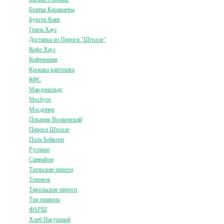
Братья Караваевы
Бургер Кинг
Гриль Хаус
Доставка из Пироги "Штолле"
Кофе Хауз
Кофемания
Крошка картошка
КФС
Макдональдс
Мосбург
Мосдонер
Пекарня Волконский
Пироги Штолле
Поль Бейкери
Руспыш
Синнабон
Татарские пироги
Теремок
Тирольские пироги
Три правила
ФАРШ
Хлеб Насущный