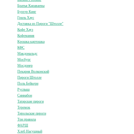
Братья Караваевы
Бургер Кинг
Гриль Хаус
Доставка из Пироги "Штолле"
Кофе Хауз
Кофемания
Крошка картошка
КФС
Макдональдс
Мосбург
Мосдонер
Пекарня Волконский
Пироги Штолле
Поль Бейкери
Руспыш
Синнабон
Татарские пироги
Теремок
Тирольские пироги
Три правила
ФАРШ
Хлеб Насущный