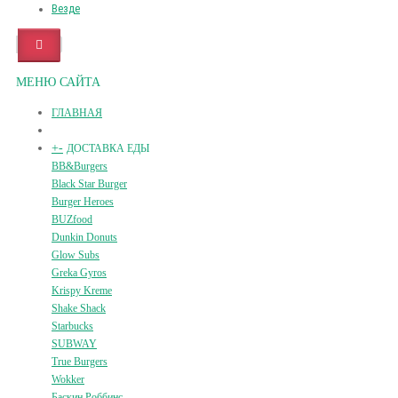
Везде
МЕНЮ САЙТА
ГЛАВНАЯ
+
-
ДОСТАВКА ЕДЫ
BB&Burgers
Black Star Burger
Burger Heroes
BUZfood
Dunkin Donuts
Glow Subs
Greka Gyros
Krispy Kreme
Shake Shack
Starbucks
SUBWAY
True Burgers
Wokker
Баскин Роббинс