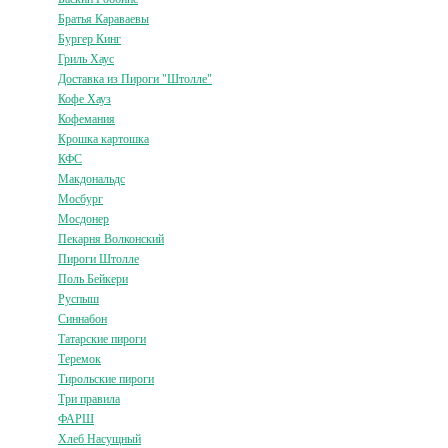
Братья Караваевы
Бургер Кинг
Гриль Хаус
Доставка из Пироги "Штолле"
Кофе Хауз
Кофемания
Крошка картошка
КФС
Макдональдс
Мосбург
Мосдонер
Пекарня Волконский
Пироги Штолле
Поль Бейкери
Руспыш
Синнабон
Татарские пироги
Теремок
Тирольские пироги
Три правила
ФАРШ
Хлеб Насущный