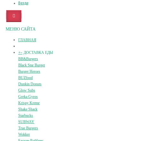
Везде
МЕНЮ САЙТА
ГЛАВНАЯ
+
-
ДОСТАВКА ЕДЫ
BB&Burgers
Black Star Burger
Burger Heroes
BUZfood
Dunkin Donuts
Glow Subs
Greka Gyros
Krispy Kreme
Shake Shack
Starbucks
SUBWAY
True Burgers
Wokker
Баскин Роббинс