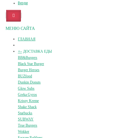
Везде
МЕНЮ САЙТА
ГЛАВНАЯ
+
-
ДОСТАВКА ЕДЫ
BB&Burgers
Black Star Burger
Burger Heroes
BUZfood
Dunkin Donuts
Glow Subs
Greka Gyros
Krispy Kreme
Shake Shack
Starbucks
SUBWAY
True Burgers
Wokker
Баскин Роббинс