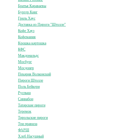
Братья Караваевы
Бургер Кинг
Гриль Хаус
Доставка из Пироги "Штолле"
Кофе Хауз
Кофемания
Крошка картошка
КФС
Макдональдс
Мосбург
Мосдонер
Пекарня Волконский
Пироги Штолле
Поль Бейкери
Руспыш
Синнабон
Татарские пироги
Теремок
Тирольские пироги
Три правила
ФАРШ
Хлеб Насущный