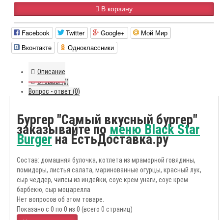
В корзину
Facebook
Twitter
Google+
Мой Мир
Вконтакте
Одноклассники
Описание
Отзывы (0)
Вопрос - ответ (0)
Бургер "Самый вкусный бургер"
заказывайте по
меню Black Star
Burger
на ЕстьДоставка.ру
Состав: домашняя булочка, котлета из мраморной говядины,
помидоры, листья салата, маринованные огурцы, красный лук,
сыр чеддер, чипсы из индейки, соус крем унаги, соус крем
барбекю, сыр моцарелла
Нет вопросов об этом товаре.
Показано с 0 по 0 из 0 (всего 0 страниц)