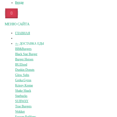
Везде
МЕНЮ САЙТА
ГЛАВНАЯ
+
-
ДОСТАВКА ЕДЫ
BB&Burgers
Black Star Burger
Burger Heroes
BUZfood
Dunkin Donuts
Glow Subs
Greka Gyros
Krispy Kreme
Shake Shack
Starbucks
SUBWAY
True Burgers
Wokker
Баскин Роббинс