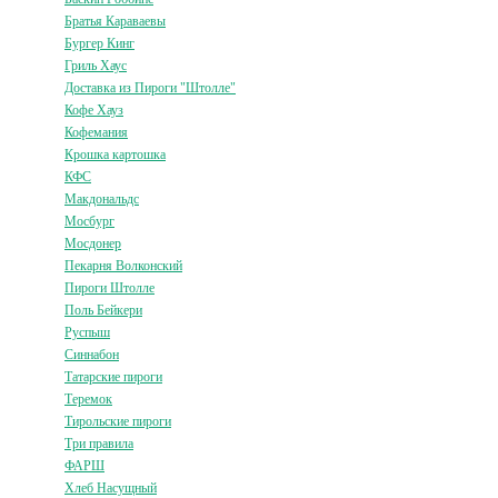
Братья Караваевы
Бургер Кинг
Гриль Хаус
Доставка из Пироги "Штолле"
Кофе Хауз
Кофемания
Крошка картошка
КФС
Макдональдс
Мосбург
Мосдонер
Пекарня Волконский
Пироги Штолле
Поль Бейкери
Руспыш
Синнабон
Татарские пироги
Теремок
Тирольские пироги
Три правила
ФАРШ
Хлеб Насущный