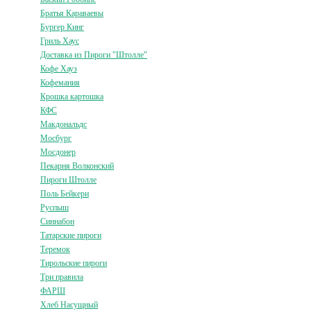
Братья Караваевы
Бургер Кинг
Гриль Хаус
Доставка из Пироги "Штолле"
Кофе Хауз
Кофемания
Крошка картошка
КФС
Макдональдс
Мосбург
Мосдонер
Пекарня Волконский
Пироги Штолле
Поль Бейкери
Руспыш
Синнабон
Татарские пироги
Теремок
Тирольские пироги
Три правила
ФАРШ
Хлеб Насущный