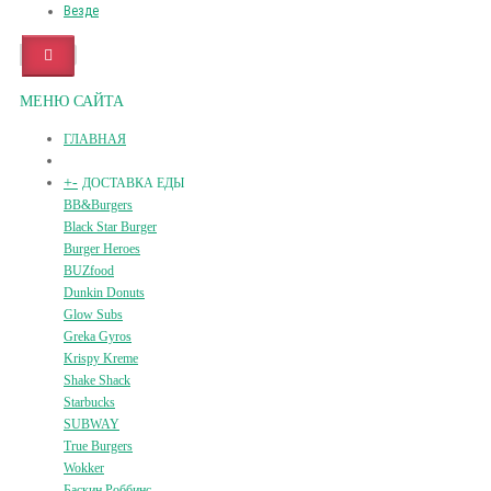
Везде
МЕНЮ САЙТА
ГЛАВНАЯ
+
-
ДОСТАВКА ЕДЫ
BB&Burgers
Black Star Burger
Burger Heroes
BUZfood
Dunkin Donuts
Glow Subs
Greka Gyros
Krispy Kreme
Shake Shack
Starbucks
SUBWAY
True Burgers
Wokker
Баскин Роббинс