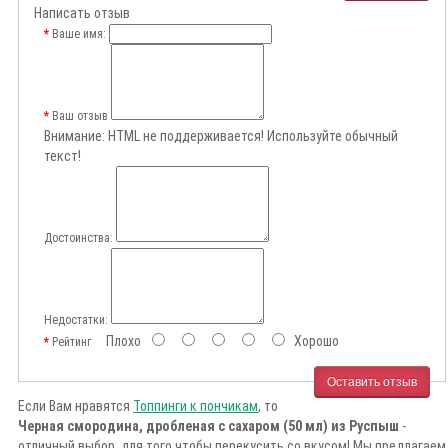
Написать отзыв
Ваше имя:
Ваш отзыв
Внимание:
HTML не поддерживается! Используйте обычный
текст!
Достоинства:
Недостатки:
Плохо
Хорошо
Рейтинг
Оставить отзыв
Если Вам нравятся
Топпинги к пончикам
, то
Черная смородина, дробленая с сахаром (50 мл) из Руспыш
-
отличный выбор, для того чтобы перекусить со вкусом! Мы предлагаем