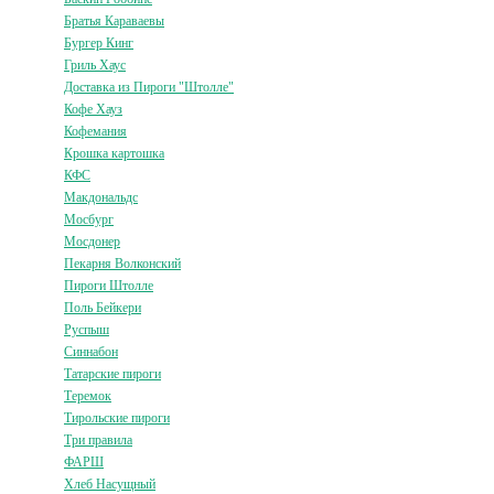
Братья Караваевы
Бургер Кинг
Гриль Хаус
Доставка из Пироги "Штолле"
Кофе Хауз
Кофемания
Крошка картошка
КФС
Макдональдс
Мосбург
Мосдонер
Пекарня Волконский
Пироги Штолле
Поль Бейкери
Руспыш
Синнабон
Татарские пироги
Теремок
Тирольские пироги
Три правила
ФАРШ
Хлеб Насущный