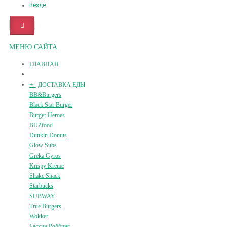
Везде
МЕНЮ САЙТА
ГЛАВНАЯ
+
-
ДОСТАВКА ЕДЫ
BB&Burgers
Black Star Burger
Burger Heroes
BUZfood
Dunkin Donuts
Glow Subs
Greka Gyros
Krispy Kreme
Shake Shack
Starbucks
SUBWAY
True Burgers
Wokker
Баскин Роббинс