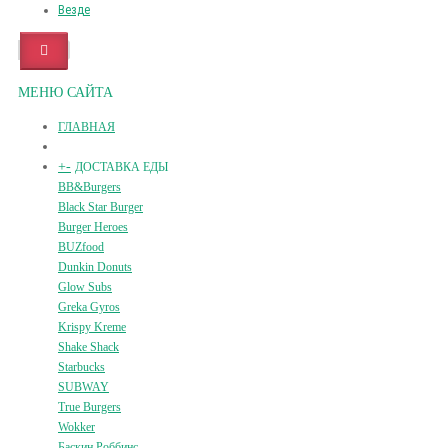
Везде
МЕНЮ САЙТА
ГЛАВНАЯ
+
-
ДОСТАВКА ЕДЫ
BB&Burgers
Black Star Burger
Burger Heroes
BUZfood
Dunkin Donuts
Glow Subs
Greka Gyros
Krispy Kreme
Shake Shack
Starbucks
SUBWAY
True Burgers
Wokker
Баскин Роббинс