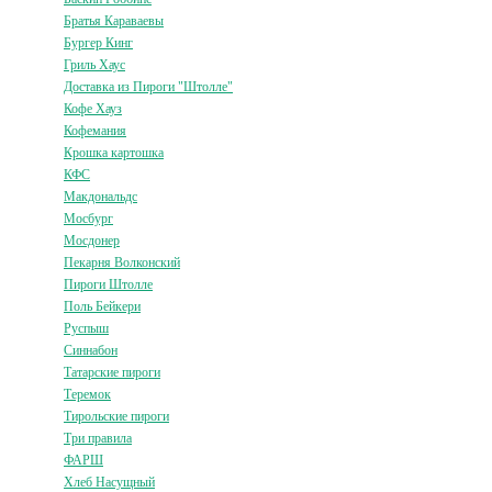
Братья Караваевы
Бургер Кинг
Гриль Хаус
Доставка из Пироги "Штолле"
Кофе Хауз
Кофемания
Крошка картошка
КФС
Макдональдс
Мосбург
Мосдонер
Пекарня Волконский
Пироги Штолле
Поль Бейкери
Руспыш
Синнабон
Татарские пироги
Теремок
Тирольские пироги
Три правила
ФАРШ
Хлеб Насущный