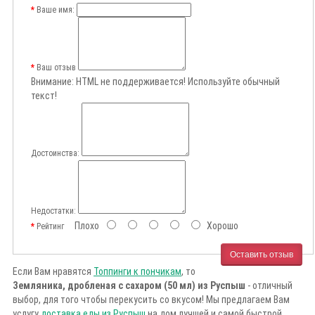
Ваше имя:
Ваш отзыв
Внимание:
HTML не поддерживается! Используйте обычный
текст!
Достоинства:
Недостатки:
Плохо
Хорошо
Рейтинг
Оставить отзыв
Если Вам нравятся
Топпинги к пончикам
, то
Земляника, дробленая с сахаром (50 мл) из Руспыш
- отличный
выбор, для того чтобы перекусить со вкусом! Мы предлагаем Вам
услугу
доставка еды из Руспыш
на дом лучшей и самой быстрой