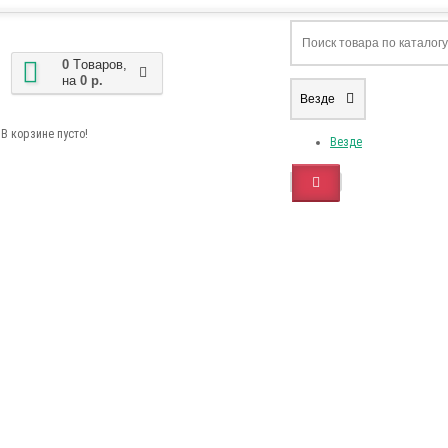
0
Tоваров,
на
0 р.
Везде
В корзине пусто!
Везде