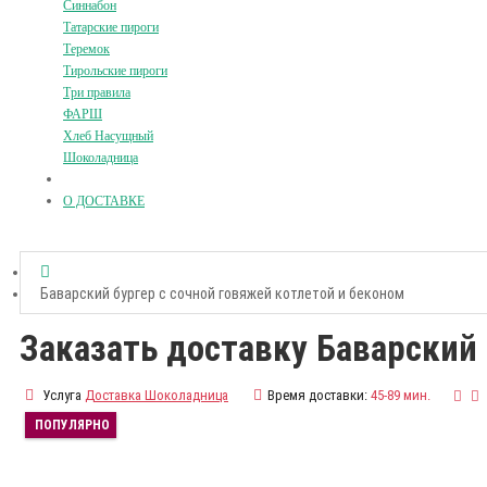
Синнабон
Татарские пироги
Теремок
Тирольские пироги
Три правила
ФАРШ
Хлеб Насущный
Шоколадница
О ДОСТАВКЕ
Баварский бургер с сочной говяжей котлетой и беконом
Заказать доставку Баварский 
Услуга
Доставка Шоколадница
Время доставки:
45-89 мин.
ПОПУЛЯРНО