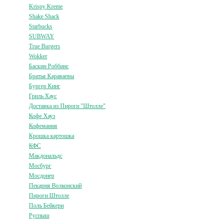
Krispy Kreme
Shake Shack
Starbucks
SUBWAY
True Burgers
Wokker
Баскин Роббинс
Братья Караваевы
Бургер Кинг
Гриль Хаус
Доставка из Пироги "Штолле"
Кофе Хауз
Кофемания
Крошка картошка
КФС
Макдональдс
Мосбург
Мосдонер
Пекарня Волконский
Пироги Штолле
Поль Бейкери
Руспыш