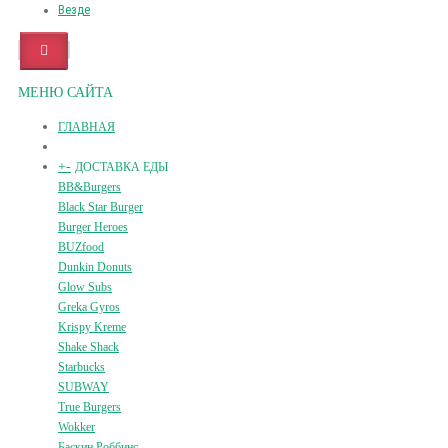
Везде
МЕНЮ САЙТА
ГЛАВНАЯ
+
-
ДОСТАВКА ЕДЫ
BB&Burgers
Black Star Burger
Burger Heroes
BUZfood
Dunkin Donuts
Glow Subs
Greka Gyros
Krispy Kreme
Shake Shack
Starbucks
SUBWAY
True Burgers
Wokker
Баскин Роббинс