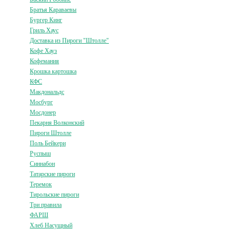
Братья Караваевы
Бургер Кинг
Гриль Хаус
Доставка из Пироги "Штолле"
Кофе Хауз
Кофемания
Крошка картошка
КФС
Макдональдс
Мосбург
Мосдонер
Пекарня Волконский
Пироги Штолле
Поль Бейкери
Руспыш
Синнабон
Татарские пироги
Теремок
Тирольские пироги
Три правила
ФАРШ
Хлеб Насущный