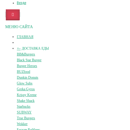
Везде
МЕНЮ САЙТА
ГЛАВНАЯ
+
-
ДОСТАВКА ЕДЫ
BB&Burgers
Black Star Burger
Burger Heroes
BUZfood
Dunkin Donuts
Glow Subs
Greka Gyros
Krispy Kreme
Shake Shack
Starbucks
SUBWAY
True Burgers
Wokker
Баскин Роббинс