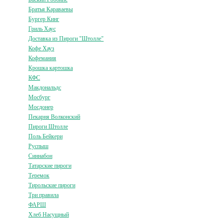
Братья Караваевы
Бургер Кинг
Гриль Хаус
Доставка из Пироги "Штолле"
Кофе Хауз
Кофемания
Крошка картошка
КФС
Макдональдс
Мосбург
Мосдонер
Пекарня Волконский
Пироги Штолле
Поль Бейкери
Руспыш
Синнабон
Татарские пироги
Теремок
Тирольские пироги
Три правила
ФАРШ
Хлеб Насущный