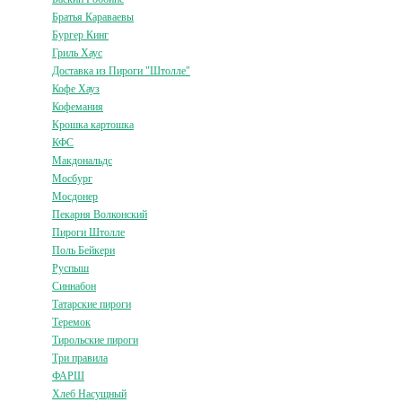
Братья Караваевы
Бургер Кинг
Гриль Хаус
Доставка из Пироги "Штолле"
Кофе Хауз
Кофемания
Крошка картошка
КФС
Макдональдс
Мосбург
Мосдонер
Пекарня Волконский
Пироги Штолле
Поль Бейкери
Руспыш
Синнабон
Татарские пироги
Теремок
Тирольские пироги
Три правила
ФАРШ
Хлеб Насущный