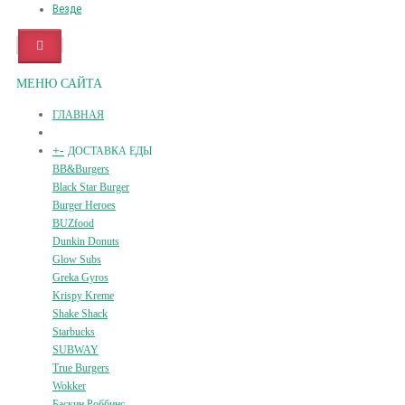
Везде
МЕНЮ САЙТА
ГЛАВНАЯ
+
-
ДОСТАВКА ЕДЫ
BB&Burgers
Black Star Burger
Burger Heroes
BUZfood
Dunkin Donuts
Glow Subs
Greka Gyros
Krispy Kreme
Shake Shack
Starbucks
SUBWAY
True Burgers
Wokker
Баскин Роббинс