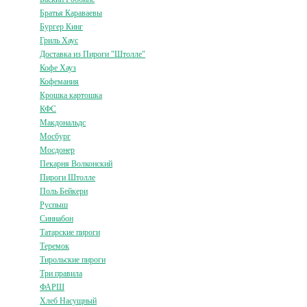
Братья Караваевы
Бургер Кинг
Гриль Хаус
Доставка из Пироги "Штолле"
Кофе Хауз
Кофемания
Крошка картошка
КФС
Макдональдс
Мосбург
Мосдонер
Пекарня Волконский
Пироги Штолле
Поль Бейкери
Руспыш
Синнабон
Татарские пироги
Теремок
Тирольские пироги
Три правила
ФАРШ
Хлеб Насущный