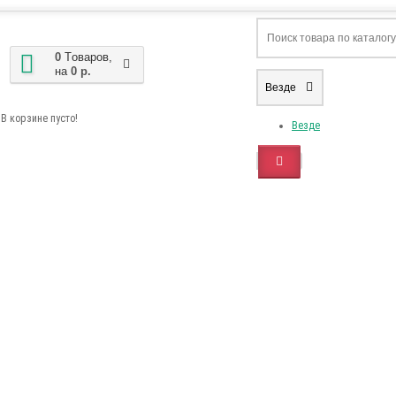
0
Tоваров,
на
0 р.
Везде
В корзине пусто!
Везде