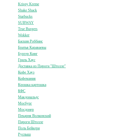
Krispy Kreme
Shake Shack
Starbucks
SUBWAY
True Burgers
Wokker
Баскин Роббинс
Братья Караваевы
Бургер Кинг
Гриль Хаус
Доставка из Пироги "Штолле"
Кофе Хауз
Кофемания
Крошка картошка
КФС
Макдональдс
Мосбург
Мосдонер
Пекарня Волконский
Пироги Штолле
Поль Бейкери
Руспыш