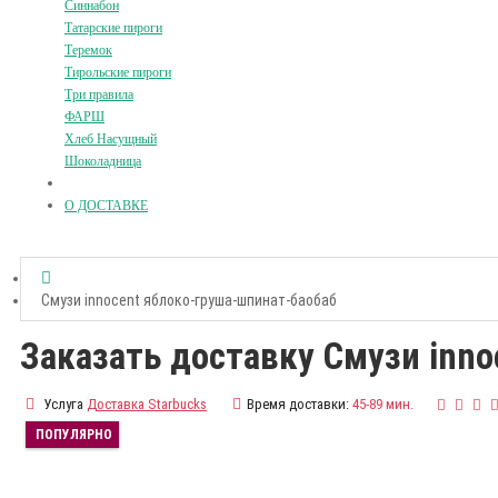
Синнабон
Татарские пироги
Теремок
Тирольские пироги
Три правила
ФАРШ
Хлеб Насущный
Шоколадница
О ДОСТАВКЕ
Смузи innocent яблоко-груша-шпинат-баобаб
Заказать доставку Смузи inn
Услуга
Доставка Starbucks
Время доставки:
45-89 мин.
ПОПУЛЯРНО