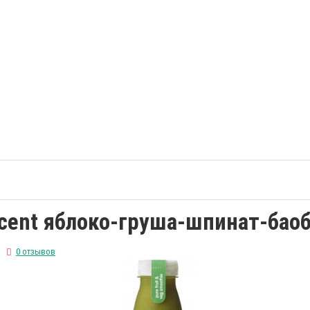
ocent яблоко-груша-шпинат-бао
0 отзывов