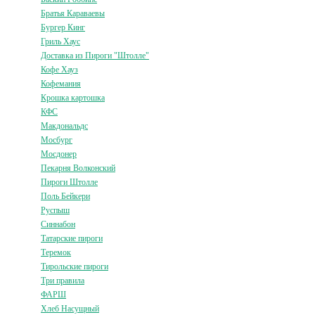
Братья Караваевы
Бургер Кинг
Гриль Хаус
Доставка из Пироги "Штолле"
Кофе Хауз
Кофемания
Крошка картошка
КФС
Макдональдс
Мосбург
Мосдонер
Пекарня Волконский
Пироги Штолле
Поль Бейкери
Руспыш
Синнабон
Татарские пироги
Теремок
Тирольские пироги
Три правила
ФАРШ
Хлеб Насущный