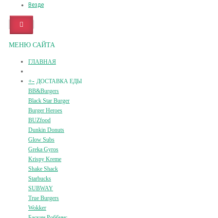
Везде
МЕНЮ САЙТА
ГЛАВНАЯ
+
-
ДОСТАВКА ЕДЫ
BB&Burgers
Black Star Burger
Burger Heroes
BUZfood
Dunkin Donuts
Glow Subs
Greka Gyros
Krispy Kreme
Shake Shack
Starbucks
SUBWAY
True Burgers
Wokker
Баскин Роббинс