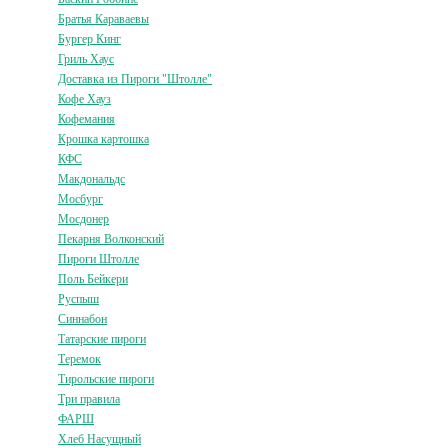
Братья Караваевы
Бургер Кинг
Гриль Хаус
Доставка из Пироги "Штолле"
Кофе Хауз
Кофемания
Крошка картошка
КФС
Макдональдс
Мосбург
Мосдонер
Пекарня Волконский
Пироги Штолле
Поль Бейкери
Руспыш
Синнабон
Татарские пироги
Теремок
Тирольские пироги
Три правила
ФАРШ
Хлеб Насущный