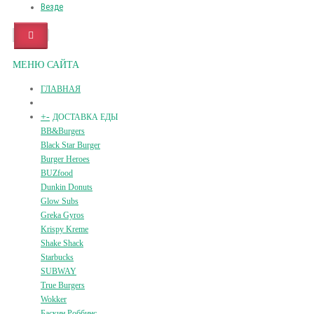
Везде
МЕНЮ САЙТА
ГЛАВНАЯ
+
-
ДОСТАВКА ЕДЫ
BB&Burgers
Black Star Burger
Burger Heroes
BUZfood
Dunkin Donuts
Glow Subs
Greka Gyros
Krispy Kreme
Shake Shack
Starbucks
SUBWAY
True Burgers
Wokker
Баскин Роббинс