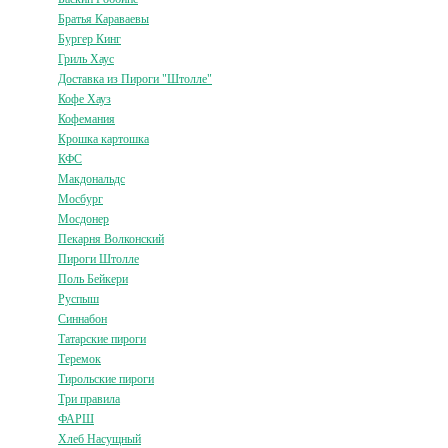
Братья Караваевы
Бургер Кинг
Гриль Хаус
Доставка из Пироги "Штолле"
Кофе Хауз
Кофемания
Крошка картошка
КФС
Макдональдс
Мосбург
Мосдонер
Пекарня Волконский
Пироги Штолле
Поль Бейкери
Руспыш
Синнабон
Татарские пироги
Теремок
Тирольские пироги
Три правила
ФАРШ
Хлеб Насущный