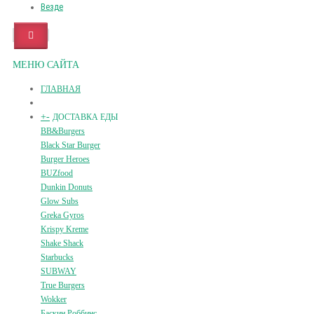
Везде
МЕНЮ САЙТА
ГЛАВНАЯ
+
-
ДОСТАВКА ЕДЫ
BB&Burgers
Black Star Burger
Burger Heroes
BUZfood
Dunkin Donuts
Glow Subs
Greka Gyros
Krispy Kreme
Shake Shack
Starbucks
SUBWAY
True Burgers
Wokker
Баскин Роббинс