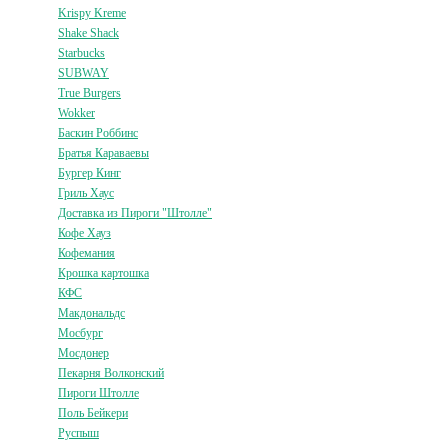
Krispy Kreme
Shake Shack
Starbucks
SUBWAY
True Burgers
Wokker
Баскин Роббинс
Братья Караваевы
Бургер Кинг
Гриль Хаус
Доставка из Пироги "Штолле"
Кофе Хауз
Кофемания
Крошка картошка
КФС
Макдональдс
Мосбург
Мосдонер
Пекарня Волконский
Пироги Штолле
Поль Бейкери
Руспыш