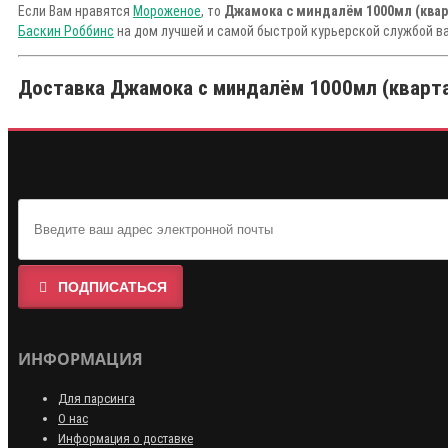
Если Вам нравятся
Мороженое
, то
Джамока с миндалём 1000мл (квар
Баскин Роббинс
на дом лучшей и самой быстрой курьерской службой ва
Доставка Джамока с миндалём 1000мл (кварта)
ПОДПИСАТЬСЯ
ИНФОРМАЦИЯ
Для парсинга
О нас
Информация о доставке