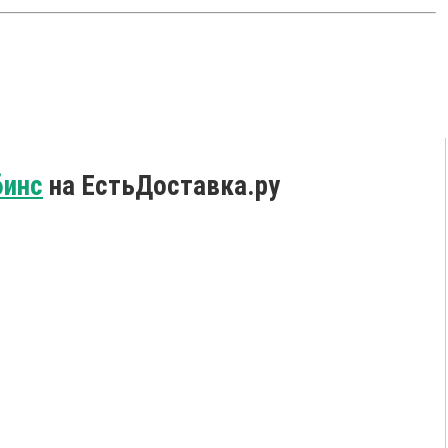
бинс
на ЕстьДоставка.ру