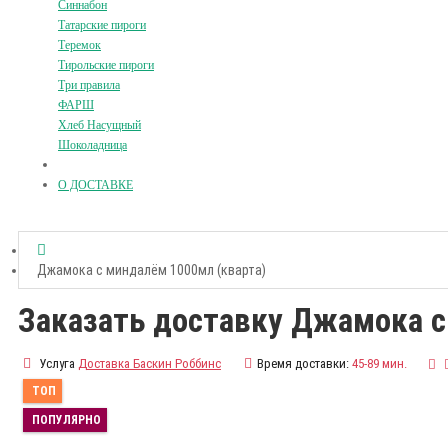
Синнабон
Татарские пироги
Теремок
Тирольские пироги
Три правила
ФАРШ
Хлеб Насущный
Шоколадница
О ДОСТАВКЕ
Джамока с миндалём 1000мл (кварта)
Заказать доставку Джамока с
Услуга
Доставка Баскин Роббинс
Время доставки:
45-89 мин.
ТОП
ПОПУЛЯРНО