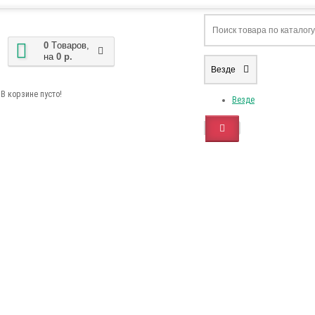
0
Tоваров,
на
0 р.
Везде
В корзине пусто!
Везде