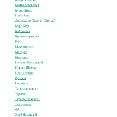
Братья Караваевы
Бургер Кинг
Гриль Хаус
Доставка из Пироги "Штолле"
Кофе Хауз
Кофемания
Крошка картошка
КФС
Макдональдс
Мосбург
Мосдонер
Пекарня Волконский
Пироги Штолле
Поль Бейкери
Руспыш
Синнабон
Татарские пироги
Теремок
Тирольские пироги
Три правила
ФАРШ
Хлеб Насущный