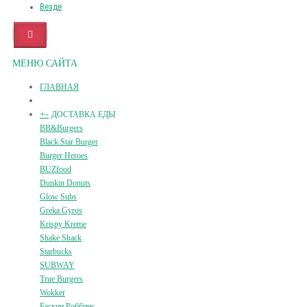
Везде
МЕНЮ САЙТА
ГЛАВНАЯ
+
-
ДОСТАВКА ЕДЫ
BB&Burgers
Black Star Burger
Burger Heroes
BUZfood
Dunkin Donuts
Glow Subs
Greka Gyros
Krispy Kreme
Shake Shack
Starbucks
SUBWAY
True Burgers
Wokker
Баскин Роббинс