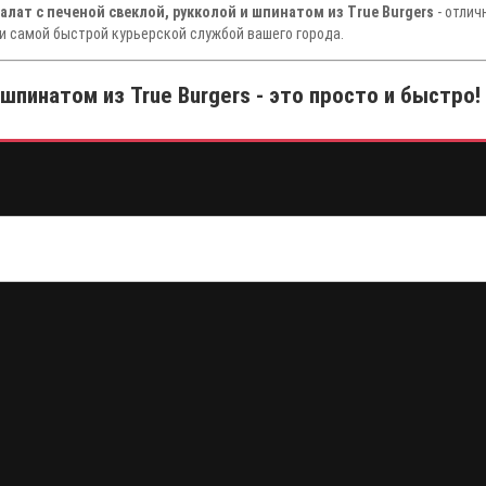
алат с печеной свеклой, рукколой и шпинатом из True Burgers
- отлич
и самой быстрой курьерской службой вашего города.
шпинатом из True Burgers - это просто и быстро!