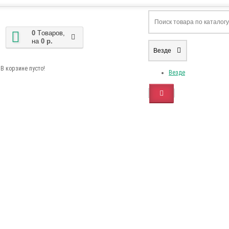
0
Tоваров,
на
0 р.
Везде
В корзине пусто!
Везде