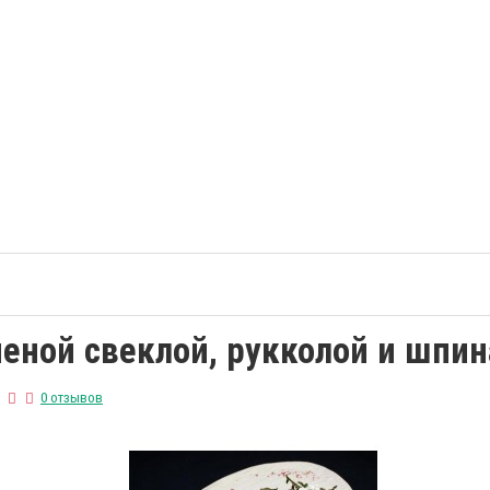
ченой свеклой, рукколой и шпи
0 отзывов