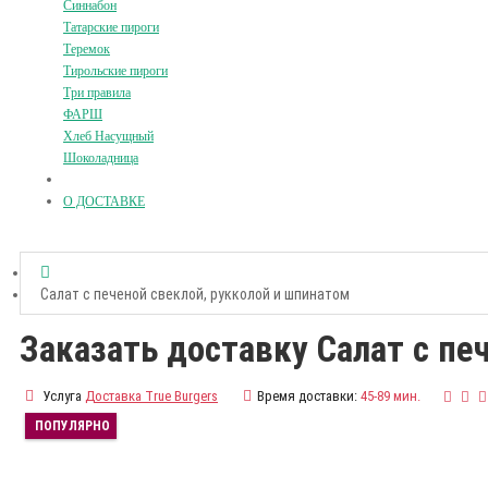
Синнабон
Татарские пироги
Теремок
Тирольские пироги
Три правила
ФАРШ
Хлеб Насущный
Шоколадница
О ДОСТАВКЕ
Салат с печеной свеклой, рукколой и шпинатом
Заказать доставку Салат с пе
Услуга
Доставка True Burgers
Время доставки:
45-89 мин.
ПОПУЛЯРНО