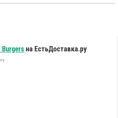
 Burgers
на ЕстьДоставка.ру
ту.