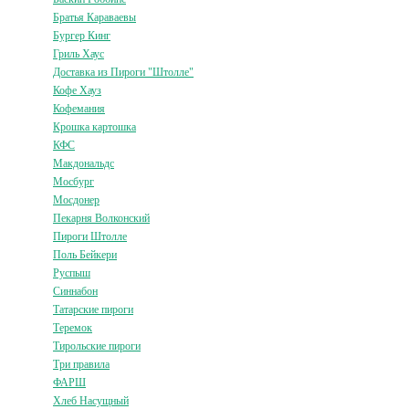
Братья Караваевы
Бургер Кинг
Гриль Хаус
Доставка из Пироги "Штолле"
Кофе Хауз
Кофемания
Крошка картошка
КФС
Макдональдс
Мосбург
Мосдонер
Пекарня Волконский
Пироги Штолле
Поль Бейкери
Руспыш
Синнабон
Татарские пироги
Теремок
Тирольские пироги
Три правила
ФАРШ
Хлеб Насущный