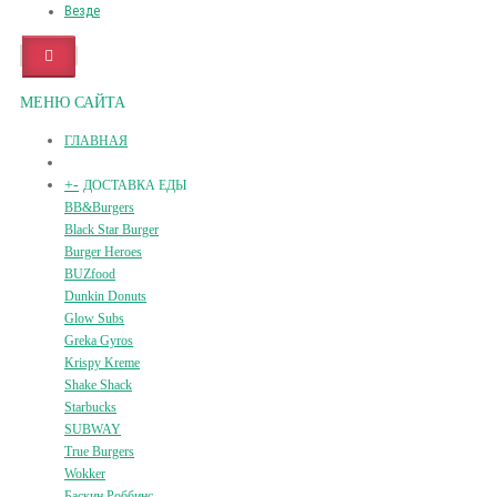
Везде
МЕНЮ САЙТА
ГЛАВНАЯ
+
-
ДОСТАВКА ЕДЫ
BB&Burgers
Black Star Burger
Burger Heroes
BUZfood
Dunkin Donuts
Glow Subs
Greka Gyros
Krispy Kreme
Shake Shack
Starbucks
SUBWAY
True Burgers
Wokker
Баскин Роббинс