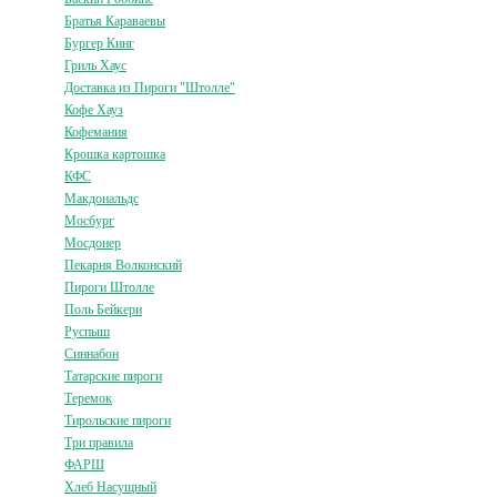
Братья Караваевы
Бургер Кинг
Гриль Хаус
Доставка из Пироги "Штолле"
Кофе Хауз
Кофемания
Крошка картошка
КФС
Макдональдс
Мосбург
Мосдонер
Пекарня Волконский
Пироги Штолле
Поль Бейкери
Руспыш
Синнабон
Татарские пироги
Теремок
Тирольские пироги
Три правила
ФАРШ
Хлеб Насущный