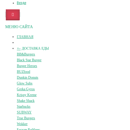
Везде
МЕНЮ САЙТА
ГЛАВНАЯ
+
-
ДОСТАВКА ЕДЫ
BB&Burgers
Black Star Burger
Burger Heroes
BUZfood
Dunkin Donuts
Glow Subs
Greka Gyros
Krispy Kreme
Shake Shack
Starbucks
SUBWAY
True Burgers
Wokker
Баскин Роббинс