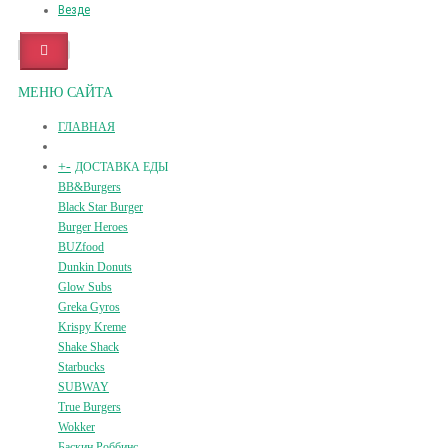
Везде
МЕНЮ САЙТА
ГЛАВНАЯ
+
-
ДОСТАВКА ЕДЫ
BB&Burgers
Black Star Burger
Burger Heroes
BUZfood
Dunkin Donuts
Glow Subs
Greka Gyros
Krispy Kreme
Shake Shack
Starbucks
SUBWAY
True Burgers
Wokker
Баскин Роббинс