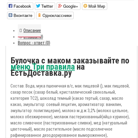
Facebook
Twitter
Google+
Мой Мир
Вконтакте
Одноклассники
Описание
Отзывы (0)
Вопрос - ответ (0)
Булочка с маком заказывайте по
меню Три правила
на
ЕстьДоставка.ру
Состав: Вода, мука пшеничная в/с, мак пищевой (), мак пищевой,
сахар песок (сахар белый, кристаллический свекольный,
категория ТС2), шоколад темный (какао тертый, сахар, масло
какао, эмульгатор: соевый лецитин, ароматизатор: ванилин,
эмульгатор: полиглицерин), молоко м.д.ж 3,2% (молоко цельное,
молоко обезжиренное), меланж пастеризованный(яйцо куриное),
масло сливочное (пастеризованные сливки), мед (натуральный
цветочный), масло растительное (масло подсолнечное
рафинированное дезодорированное вымороженное),