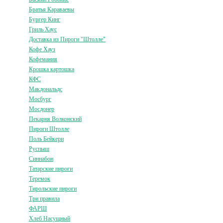
Братья Караваевы
Бургер Кинг
Гриль Хаус
Доставка из Пироги "Штолле"
Кофе Хауз
Кофемания
Крошка картошка
КФС
Макдональдс
Мосбург
Мосдонер
Пекарня Волконский
Пироги Штолле
Поль Бейкери
Руспыш
Синнабон
Татарские пироги
Теремок
Тирольские пироги
Три правила
ФАРШ
Хлеб Насущный