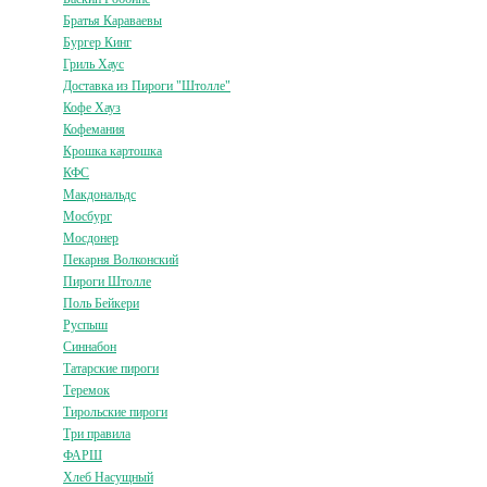
Братья Караваевы
Бургер Кинг
Гриль Хаус
Доставка из Пироги "Штолле"
Кофе Хауз
Кофемания
Крошка картошка
КФС
Макдональдс
Мосбург
Мосдонер
Пекарня Волконский
Пироги Штолле
Поль Бейкери
Руспыш
Синнабон
Татарские пироги
Теремок
Тирольские пироги
Три правила
ФАРШ
Хлеб Насущный