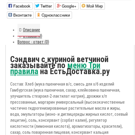
Facebook
Twitter
Google+
Мой Мир
Вконтакте
Одноклассники
Описание
Отзывы (0)
Вопрос - ответ (0)
Сэндвич с куриной ветчиной
заказывайте по
меню Три
правила
на ЕстьДоставка.ру
Состав: Хлеб (мука пшеничная в/с, смесь для х/б изделий
Гамбургская (мука пшеничная, сахар, клейковина пшеничная,
улучшитель cтеароил-2-лактилат натрия), дрожжи х/п
прессованные, маргарин универсальный (высококачественные
частично гидрогенизированные растительные масла и жиры,
вода, эмульгаторы (моно- и диглицериды жирных кислот, соевый
лецитин), соль, консервант (сорбат калия), регулятор
кислотности (лимонная кислота), ароматизаторы, красители),
сахар, соль поваренная пищевая, консервант кальция