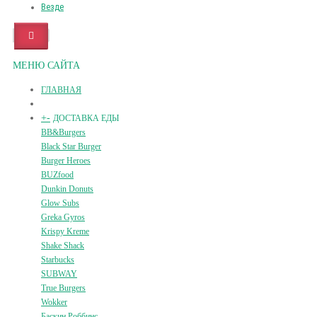
Везде
МЕНЮ САЙТА
ГЛАВНАЯ
+
-
ДОСТАВКА ЕДЫ
BB&Burgers
Black Star Burger
Burger Heroes
BUZfood
Dunkin Donuts
Glow Subs
Greka Gyros
Krispy Kreme
Shake Shack
Starbucks
SUBWAY
True Burgers
Wokker
Баскин Роббинс