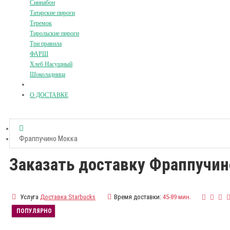
Синнабон
Татарские пироги
Теремок
Тирольские пироги
Три правила
ФАРШ
Хлеб Насущный
Шоколадница
О ДОСТАВКЕ
Фраппучино Мокка
Заказать доставку Фраппучи
Услуга
Доставка Starbucks
Время доставки:
45-89 мин.
ПОПУЛЯРНО