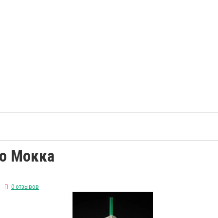
но Мокка
0 отзывов