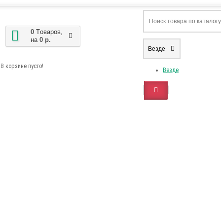
0
Tоваров,
на
0 р.
Везде
В корзине пусто!
Везде