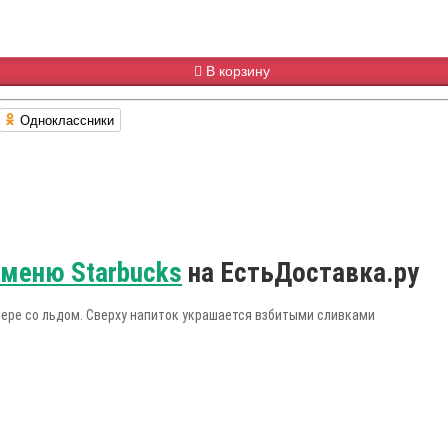
В корзину
Одноклассники
меню Starbucks
на ЕстьДоставка.ру
дере со льдом. Сверху напиток украшается взбитыми сливками