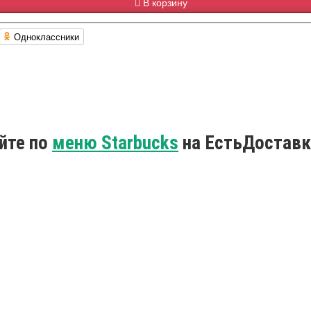
В корзину
Одноклассники
йте по
меню Starbucks
на ЕстьДоставк