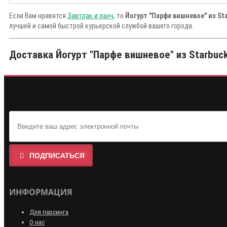
Если Вам нравятся
Завтрак и ланч
, то
Йогурт "Парфе вишневое" из St
лучшей и самой быстрой курьерской службой вашего города.
Доставка Йогурт "Парфе вишневое" из Starbuck
ПОДПИСАТЬСЯ
ИНФОРМАЦИЯ
Для парсинга
О нас