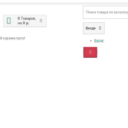
0
Tоваров,
на
0 р.
Везде
В корзине пусто!
Везде