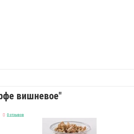
арфе вишневое"
0 отзывов