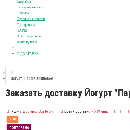
Синнабон
Татарские пироги
Теремок
Тирольские пироги
Три правила
ФАРШ
Хлеб Насущный
Шоколадница
О ДОСТАВКЕ
Йогурт "Парфе вишневое"
Заказать доставку Йогурт "П
Услуга
Доставка Starbucks
Время доставки:
45-89 мин.
ТОП
ПОПУЛЯРНО