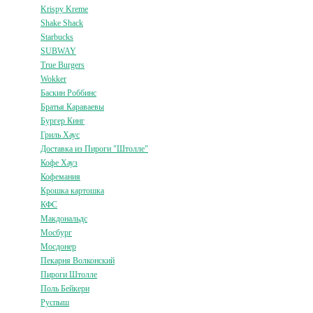
Krispy Kreme
Shake Shack
Starbucks
SUBWAY
True Burgers
Wokker
Баскин Роббинс
Братья Караваевы
Бургер Кинг
Гриль Хаус
Доставка из Пироги "Штолле"
Кофе Хауз
Кофемания
Крошка картошка
КФС
Макдональдс
Мосбург
Мосдонер
Пекарня Волконский
Пироги Штолле
Поль Бейкери
Руспыш