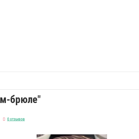
ем-брюле"
0 отзывов