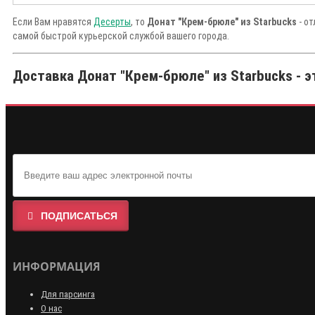
Если Вам нравятся
Десерты
, то
Донат "Крем-брюле" из Starbucks
- от
самой быстрой курьерской службой вашего города.
Доставка Донат "Крем-брюле" из Starbucks - э
ПОДПИСАТЬСЯ
ИНФОРМАЦИЯ
Для парсинга
О нас