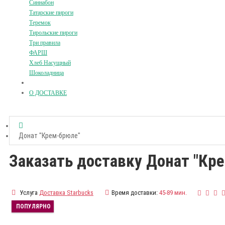
Синнабон
Татарские пироги
Теремок
Тирольские пироги
Три правила
ФАРШ
Хлеб Насущный
Шоколадница
О ДОСТАВКЕ
Донат "Крем-брюле"
Заказать доставку Донат "Кр
Услуга
Доставка Starbucks
Время доставки:
45-89 мин.
ПОПУЛЯРНО