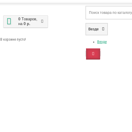
0
Tоваров,
на
0 р.
Везде
В корзине пусто!
Везде