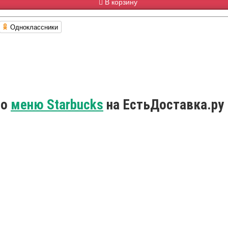
В корзину
Одноклассники
по
меню Starbucks
на ЕстьДоставка.ру