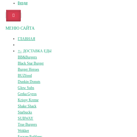
Везде
МЕНЮ САЙТА
ГЛАВНАЯ
+
-
ДОСТАВКА ЕДЫ
BB&Burgers
Black Star Burger
Burger Heroes
BUZfood
Dunkin Donuts
Glow Subs
Greka Gyros
Krispy Kreme
Shake Shack
Starbucks
SUBWAY
True Burgers
Wokker
Баскин Роббинс