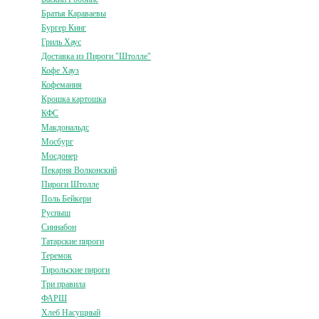
Братья Караваевы
Бургер Кинг
Гриль Хаус
Доставка из Пироги "Штолле"
Кофе Хауз
Кофемания
Крошка картошка
КФС
Макдональдс
Мосбург
Мосдонер
Пекарня Волконский
Пироги Штолле
Поль Бейкери
Руспыш
Синнабон
Татарские пироги
Теремок
Тирольские пироги
Три правила
ФАРШ
Хлеб Насущный