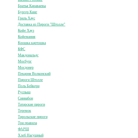
Братья Караваевы
Бургер Кинг
Гриль Хаус
Доставка из Пироги "Штолле"
Кофе Хауз
Кофемания
Крошка картошка
КФС
Макдональдс
Мосбург
Мосдонер
Пекарня Волконский
Пироги Штолле
Поль Бейкери
Руспыш
Синнабон
Татарские пироги
Теремок
Тирольские пироги
Три правила
ФАРШ
Хлеб Насущный