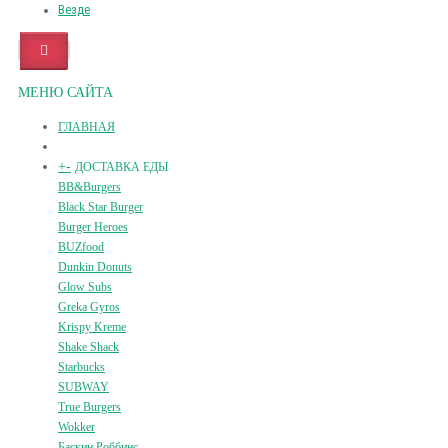
Везде
МЕНЮ САЙТА
ГЛАВНАЯ
+
-
ДОСТАВКА ЕДЫ
BB&Burgers
Black Star Burger
Burger Heroes
BUZfood
Dunkin Donuts
Glow Subs
Greka Gyros
Krispy Kreme
Shake Shack
Starbucks
SUBWAY
True Burgers
Wokker
Баскин Роббинс