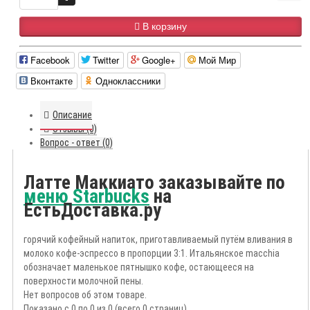
В корзину
Facebook
Twitter
Google+
Мой Мир
Вконтакте
Одноклассники
Описание
Отзывы (0)
Вопрос - ответ (0)
Латте Маккиато заказывайте по
меню Starbucks
на
ЕстьДоставка.ру
горячий кофейный напиток, приготавливаемый путём вливания в
молоко кофе-эспрессо в пропорции 3:1. Итальянское macchia
обозначает маленькое пятнышко кофе, остающееся на
поверхности молочной пены.
Нет вопросов об этом товаре.
Показано с 0 по 0 из 0 (всего 0 страниц)