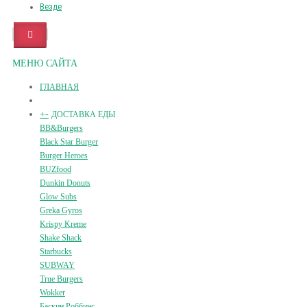
Везде
МЕНЮ САЙТА
ГЛАВНАЯ
+
-
ДОСТАВКА ЕДЫ
BB&Burgers
Black Star Burger
Burger Heroes
BUZfood
Dunkin Donuts
Glow Subs
Greka Gyros
Krispy Kreme
Shake Shack
Starbucks
SUBWAY
True Burgers
Wokker
Баскин Роббинс