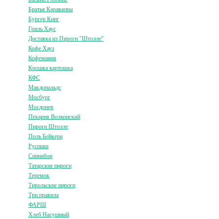
Братья Караваевы
Бургер Кинг
Гриль Хаус
Доставка из Пироги "Штолле"
Кофе Хауз
Кофемания
Крошка картошка
КФС
Макдональдс
Мосбург
Мосдонер
Пекарня Волконский
Пироги Штолле
Поль Бейкери
Руспыш
Синнабон
Татарские пироги
Теремок
Тирольские пироги
Три правила
ФАРШ
Хлеб Насущный