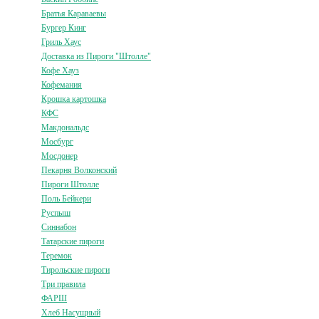
Братья Караваевы
Бургер Кинг
Гриль Хаус
Доставка из Пироги "Штолле"
Кофе Хауз
Кофемания
Крошка картошка
КФС
Макдональдс
Мосбург
Мосдонер
Пекарня Волконский
Пироги Штолле
Поль Бейкери
Руспыш
Синнабон
Татарские пироги
Теремок
Тирольские пироги
Три правила
ФАРШ
Хлеб Насущный