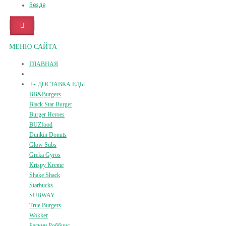
Везде
МЕНЮ САЙТА
ГЛАВНАЯ
+
-
ДОСТАВКА ЕДЫ
BB&Burgers
Black Star Burger
Burger Heroes
BUZfood
Dunkin Donuts
Glow Subs
Greka Gyros
Krispy Kreme
Shake Shack
Starbucks
SUBWAY
True Burgers
Wokker
Баскин Роббинс